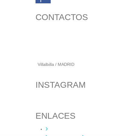
CONTACTOS
656 903 860
info@ascan.com.es
Villalbilla / MADRID
INSTAGRAM
ENLACES
Contacta