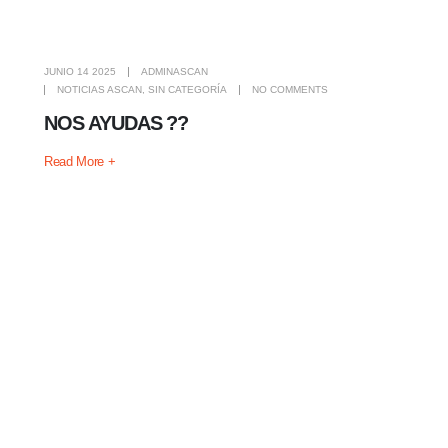
JUNIO 14 2025
ADMINASCAN
NOTICIAS ASCAN
,
SIN CATEGORÍA
NO COMMENTS
NOS AYUDAS ??
Read More +