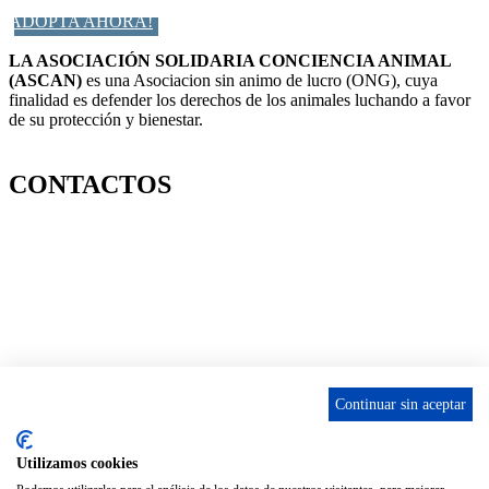
ADOPTA AHORA!
LA ASOCIACIÓN SOLIDARIA CONCIENCIA ANIMAL
(ASCAN)
es una Asociacion sin animo de lucro (ONG), cuya
finalidad es defender los derechos de los animales luchando a favor
de su protección y bienestar.
Facebook-f
Twitter
Instagram
CONTACTOS
656 903 860
info@ascan.com.es
Villalbilla / MADRID
Continuar sin aceptar
INSTAGRAM
Utilizamos cookies