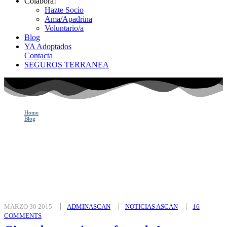
Colabora!
Hazte Socio
Ama/Apadrina
Voluntario/a
Blog
YA Adoptados
Contacta
SEGUROS TERRANEA
Home
Blog
Noticias ASCAN
Noticias ASCAN
MARZO 30 2015
ADMINASCAN
NOTICIAS ASCAN
16
COMMENTS