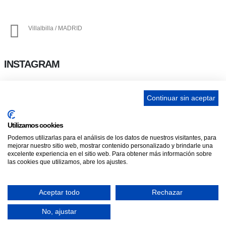
Villalbilla / MADRID
INSTAGRAM
Continuar sin aceptar
ENLACES
Utilizamos cookies
Contacta
Podemos utilizarlas para el análisis de los datos de nuestros visitantes, para
Adopta un perro
mejorar nuestro sitio web, mostrar contenido personalizado y brindarle una
excelente experiencia en el sitio web. Para obtener más información sobre
Política de Privacidad
las cookies que utilizamos, abre los ajustes.
Aviso Legal
Aceptar todo
Rechazar
ASCAN. © 2022. Todos los derechos reservados. Desarrollado como donación
por
Igor André Guerra.
No, ajustar