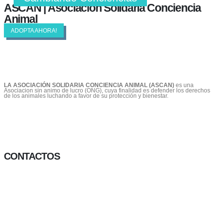
ASCAN | Asociación Solidaría Conciencia
Animal
ADOPTA AHORA!
LA ASOCIACIÓN SOLIDARIA CONCIENCIA ANIMAL (ASCAN)
es una
Asociacion sin animo de lucro (ONG), cuya finalidad es defender los derechos
de los animales luchando a favor de su protección y bienestar.
CONTACTOS
656 903 860
info@ascan.com.es