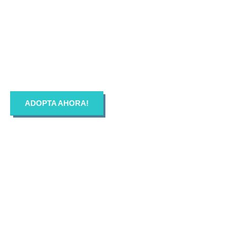
ASCAN | Asociación
Solidaría Conciencia
Animal
ADOPTA AHORA!
LA ASOCIACIÓN SOLIDARIA CONCIENCIA ANIMAL (ASCAN)
es una Asociacion sin animo de lucro (ONG), cuya finalidad es