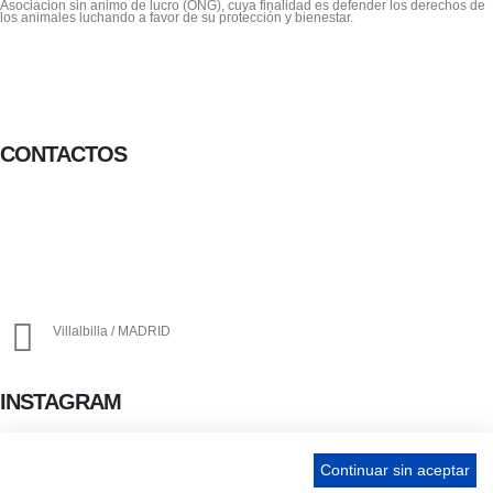
Asociacion sin animo de lucro (ONG), cuya finalidad es defender los derechos de
los animales luchando a favor de su protección y bienestar.
CONTACTOS
656 903 860
info@ascan.com.es
Villalbilla / MADRID
INSTAGRAM
Continuar sin aceptar