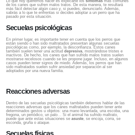
Lo que hoy queremos hacer es explicarte los
síntomas
más comunes
de los canes que sufren malos tratos. De esta manera, te resultará
más fácil detectar algún caso y, si puedes, denunciarlo. Además,
sabrás a lo que te enfrentas si decides adoptar a un perro que ha
pasado por esta situación.
Secuelas psicológicas
En primer lugar, es importante tener en cuenta que los perros que
están siendo o han sido maltratados presentan algunas secuelas
psicológicas como, por ejemplo, la desconfianza. Estos canes
también suelen tener una actitud
depresiva
, mostrándose tristes e
inactivos. De hecho, los canes que han sufrido malos tratos suelen
mostrarse recelosos cuando se les propone jugar. Incluso, en algunos
casos pueden tener signos de miedo. Además, los perros que han
sido maltratados suelen sufrir ansiedad por separación al ser
adoptados por una nueva familia.
Reacciones adversas
Dentro de las secuelas psicológicas también debemos hablar de las
reacciones adversas que los canes maltratados pueden tener ante
determinados gestos u objetos: una mano levantada, una escoba, una
fregona, un periódico, un palo… Si el animal ha sufrido maltrato,
puede que ante estas situaciones se
asuste
, se encoja, corra, se
esconda, gruña o ataque.
Secuelas físicas