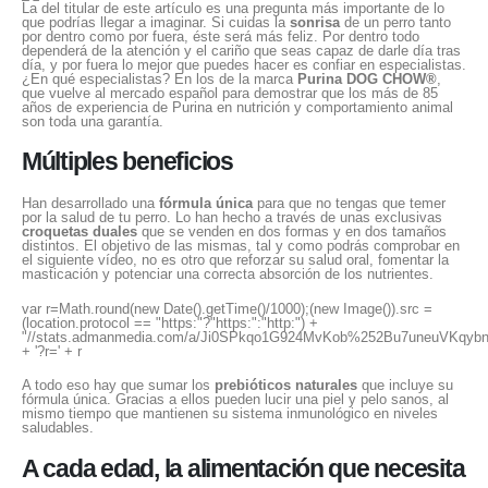
La del titular de este artículo es una pregunta más importante de lo
que podrías llegar a imaginar. Si cuidas la
sonrisa
de un perro tanto
por dentro como por fuera, éste será más feliz. Por dentro todo
dependerá de la atención y el cariño que seas capaz de darle día tras
día, y por fuera lo mejor que puedes hacer es confiar en especialistas.
¿En qué especialistas? En los de la marca
Purina DOG CHOW®
,
que vuelve al mercado español para demostrar que los más de 85
años de experiencia de Purina en nutrición y comportamiento animal
son toda una garantía.
Múltiples beneficios
Han desarrollado una
fórmula única
para que no tengas que temer
por la salud de tu perro. Lo han hecho a través de unas exclusivas
croquetas duales
que se venden en dos formas y en dos tamaños
distintos. El objetivo de las mismas, tal y como podrás comprobar en
el siguiente vídeo, no es otro que reforzar su salud oral, fomentar la
masticación y potenciar una correcta absorción de los nutrientes.
var r=Math.round(new Date().getTime()/1000);(new Image()).src =
(location.protocol == "https:"?"https:":"http:") +
"//stats.admanmedia.com/a/Ji0SPkqo1G924MvKob%252Bu7uneuV
+ '?r=' + r
A todo eso hay que sumar los
prebióticos naturales
que incluye su
fórmula única. Gracias a ellos pueden lucir una piel y pelo sanos, al
mismo tiempo que mantienen su sistema inmunológico en niveles
saludables.
A cada edad, la alimentación que necesita