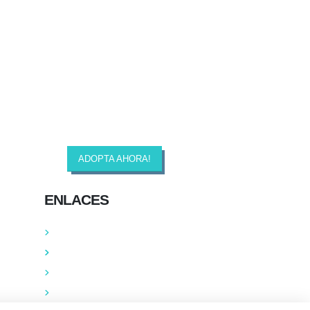
ADOPTA AHORA!
ENLACES
Contacta
Adopta un perro
Política de Privacidad
Aviso Legal