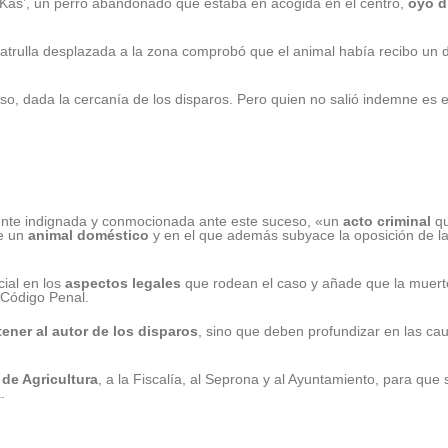
‘Kas’, un perro abandonado que estaba en acogida en el centro,
oyó d
patrulla desplazada a la zona comprobó que el animal había recibo un 
so, dada la cercanía de los disparos. Pero quien no salió indemne es el
iente indignada y conmocionada ante este suceso, «un
acto criminal
qu
e un
animal doméstico
y en el que además subyace la oposición de l
ial en los
aspectos legales
que rodean el caso y añade que la muert
 Código Penal.
ener al autor de los disparos
, sino que deben profundizar en las ca
 de Agricultura
, a la Fiscalía, al Seprona y al Ayuntamiento, para que 
a.