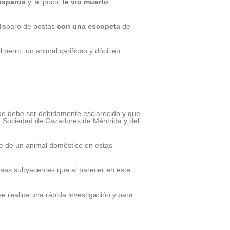
isparos
y, al poco,
le vio muerto
disparo de postas
con una escopeta
de
 perro, un animal cariñoso y dócil en
e debe ser debidamente esclarecido y que
a Sociedad de Cazadores de Méntrida y del
e de un animal doméstico en estas
usas subyacentes que al parecer en este
se realice una rápida investigación y para