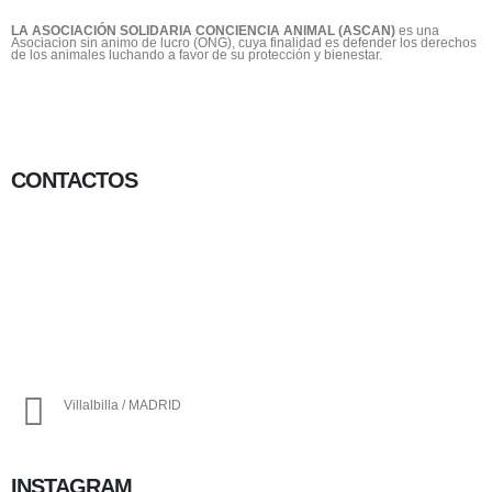
LA ASOCIACIÓN SOLIDARIA CONCIENCIA ANIMAL (ASCAN)
es una
Asociacion sin animo de lucro (ONG), cuya finalidad es defender los derechos
de los animales luchando a favor de su protección y bienestar.
CONTACTOS
656 903 860
info@ascan.com.es
Villalbilla / MADRID
INSTAGRAM