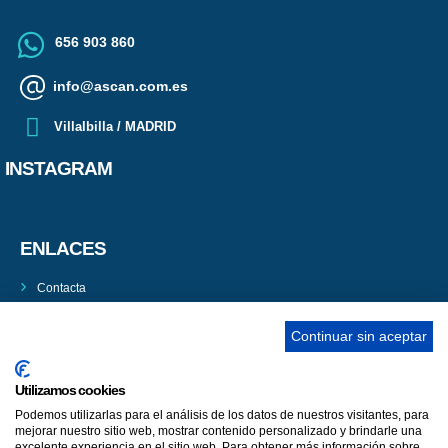
656 903 860
info@ascan.com.es
Villalbilla / MADRID
INSTAGRAM
ENLACES
Contacta
Adopta un perro
Continuar sin aceptar
Política de Privacidad
Aviso Legal
Utilizamos cookies
Podemos utilizarlas para el análisis de los datos de nuestros visitantes, para
mejorar nuestro sitio web, mostrar contenido personalizado y brindarle una
excelente experiencia en el sitio web. Para obtener más información sobre