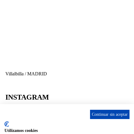
656 903 860
info@ascan.com.es
Villalbilla / MADRID
INSTAGRAM
Continuar sin aceptar
ENLACES
Utilizamos cookies