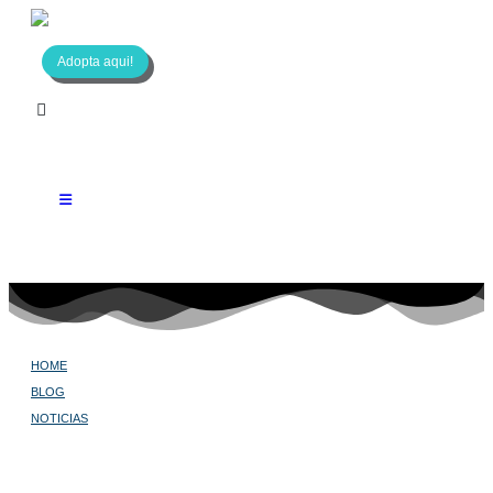
Adopta aqui!
HOME
BLOG
NOTICIAS
EARL, EL PERRO QUE SIEMPRE PARECE ENFADADO
Earl, el perro que