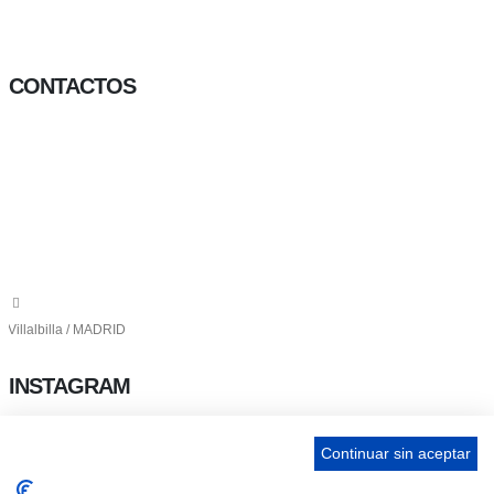
Facebook-f
Twitter
Instagram
CONTACTOS
656 903 860
info@ascan.com.es
Villalbilla / MADRID
INSTAGRAM
Continuar sin aceptar
ENLACES