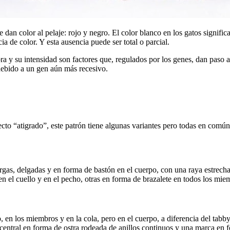
dan color al pelaje: rojo y negro. El color blanco en los gatos signific
a de color. Y esta ausencia puede ser total o parcial.
bra y su intensidad son factores que, regulados por los genes, dan paso
debido a un gen aún más recesivo.
pecto “atigrado”, este patrón tiene algunas variantes pero todas en comú
gas, delgadas y en forma de bastón en el cuerpo, con una raya estrecha
en el cuello y en el pecho, otras en forma de brazalete en todos los mie
o, en los miembros y en la cola, pero en el cuerpo, a diferencia del tab
 central en forma de ostra rodeada de anillos continuos y una marca en 