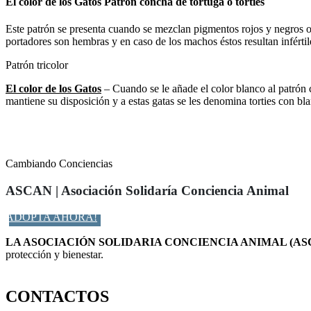
El color de los Gatos Patrón concha de tortuga o torties
Este patrón se presenta cuando se mezclan pigmentos rojos y negros o su
portadores son hembras y en caso de los machos éstos resultan infértil
Patrón tricolor
El color de los Gatos
– Cuando se le añade el color blanco al patrón c
mantiene su disposición y a estas gatas se les denomina torties con bl
Cambiando Conciencias
ASCAN | Asociación Solidaría Conciencia Animal
ADOPTA AHORA!
LA ASOCIACIÓN SOLIDARIA CONCIENCIA ANIMAL (AS
protección y bienestar.
Facebook-f
Twitter
Instagram
CONTACTOS