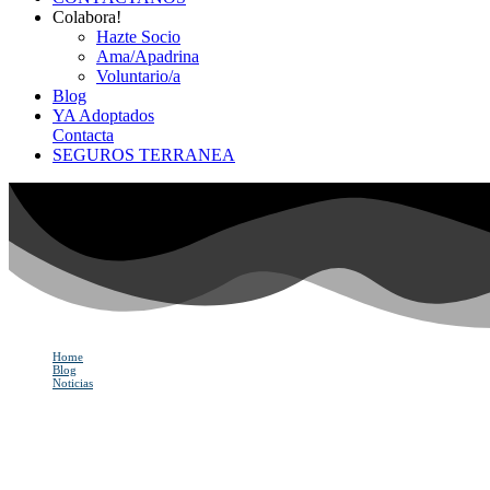
Colabora!
Hazte Socio
Ama/Apadrina
Voluntario/a
Blog
YA Adoptados
Contacta
SEGUROS TERRANEA
Home
Blog
Noticias
El color de los Gatos
El color de los Gatos