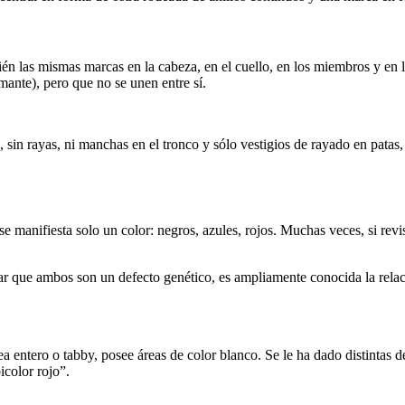
n las mismas marcas en la cabeza, en el cuello, en los miembros y en 
mante), pero que no se unen entre sí.
, sin rayas, ni manchas en el tronco y sólo vestigios de rayado en pata
e manifiesta solo un color: negros, azules, rojos. Muchas veces, si rev
ar que ambos son un defecto genético, es ampliamente conocida la relaci
 sea entero o tabby, posee áreas de color blanco. Se le ha dado distinta
icolor rojo”.