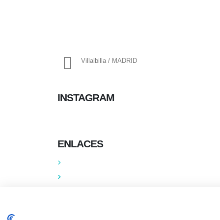
info@ascan.com.es
Villalbilla / MADRID
INSTAGRAM
ENLACES
Contacta
Adopta un perro
Política de Privacidad
Aviso Legal