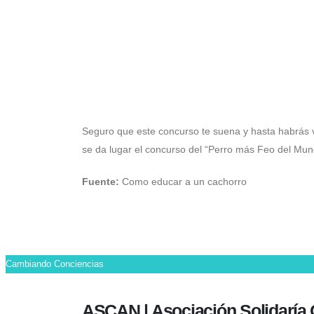
El concurso del perro má
Seguro que este concurso te suena y hasta habrás vi
se da lugar el concurso del “Perro más Feo del Mund
Fuente:
Como educar a un cachorro
Cambiando Conciencias
ASCAN | Asociación Solidaría