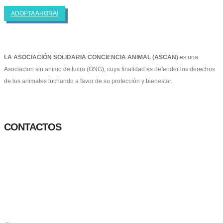
ADOPTA AHORA!
LA ASOCIACIÓN SOLIDARIA CONCIENCIA ANIMAL (ASCAN)
es una
Asociacion sin animo de lucro (ONG), cuya finalidad es defender los derechos
de los animales luchando a favor de su protección y bienestar.
Facebook-f
Twitter
Instagram
CONTACTOS
656 903 860
info@ascan.com.es