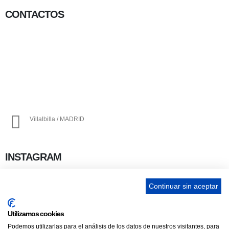
CONTACTOS
656 903 860
info@ascan.com.es
Villalbilla / MADRID
INSTAGRAM
Continuar sin aceptar
ENLACES
Utilizamos cookies
Podemos utilizarlas para el análisis de los datos de nuestros visitantes, para
Contacta