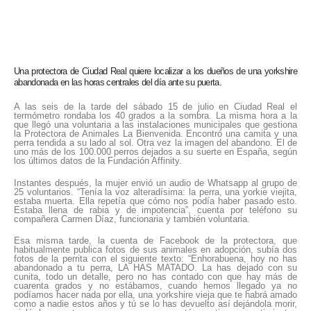
Una protectora de Ciudad Real quiere localizar a los dueños de una yorkshire
abandonada en las horas centrales del día ante su puerta.
A las seis de la tarde del sábado 15 de julio en Ciudad Real el
termómetro rondaba los 40 grados a la sombra. La misma hora a la
que llegó una voluntaria a las instalaciones municipales que gestiona
la Protectora de Animales La Bienvenida. Encontró una camita y una
perra tendida a su lado al sol. Otra vez la imagen del abandono. El de
uno más de los 100.000 perros dejados a su suerte en España, según
los últimos datos de la Fundación Affinity.
Instantes después, la mujer envió un audio de Whatsapp al grupo de
25 voluntarios. “Tenía la voz alteradísima: la perra, una yorkie viejita,
estaba muerta. Ella repetía que cómo nos podía haber pasado esto.
Estaba llena de rabia y de impotencia”, cuenta por teléfono su
compañera Carmen Díaz, funcionaria y también voluntaria.
Esa misma tarde, la cuenta de Facebook de la protectora, que
habitualmente publica fotos de sus animales en adopción, subía dos
fotos de la perrita con el siguiente texto: “Enhorabuena, hoy no has
abandonado a tu perra, LA HAS MATADO. La has dejado con su
cunita, todo un detalle, pero no has contado con que hay más de
cuarenta grados y no estábamos, cuando hemos llegado ya no
podíamos hacer nada por ella, una yorkshire vieja que te habrá amado
como a nadie estos años y tú se lo has devuelto así dejándola morir,