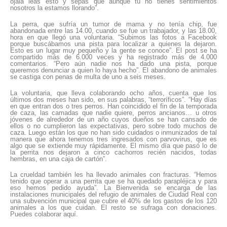
ojalá leas esto y sepas que aunque tú no tienes sentimientos
nosotros la estamos llorando”.
La perra, que sufría un tumor de mama y no tenía chip, fue
abandonada entre las 14.00, cuando se fue un trabajador, y las 18.00,
hora en que llegó una voluntaria. “Subimos las fotos a Facebook
porque buscábamos una pista para localizar a quienes la dejaron.
Esto es un lugar muy pequeño y la gente se conoce”. El post se ha
compartido más de 6.000 veces y ha registrado más de 4.000
comentarios. “Pero aún nadie nos ha dado una pista, porque
queremos denunciar a quien lo haya hecho”. El abandono de animales
se castiga con penas de multa de uno a seis meses.
La voluntaria, que lleva colaborando ocho años, cuenta que los
últimos dos meses han sido, en sus palabras, “terroríficos”. “Hay días
en que entran dos o tres perros. Han coincidido el fin de la temporada
de caza, las camadas que nadie quiere, perros ancianos… u otros
jóvenes de alrededor de un año cuyos dueños se han cansado de
ellos o no cumplieron las expectativas, pero sobre todo muchos de
caza. Luego están los que no han sido cuidados o inmunizados de tal
manera que ahora tenemos tres ingresados con parvovirus, que es
algo que se extiende muy rápidamente. El mismo día que pasó lo de
la perrita nos dejaron a cinco cachorros recién nacidos, todas
hembras, en una caja de cartón”.
La crueldad también les ha llevado animales con fracturas. “Hemos
tenido que operar a una perrita que se ha quedado parapléjica y para
eso hemos pedido ayuda”. La Bienvenida se encarga de las
instalaciones municipales del refugio de animales de Ciudad Real con
una subvención municipal que cubre el 40% de los gastos de los 120
animales a los que cuidan. El resto se sufraga con donaciones.
Puedes colaborar aquí.