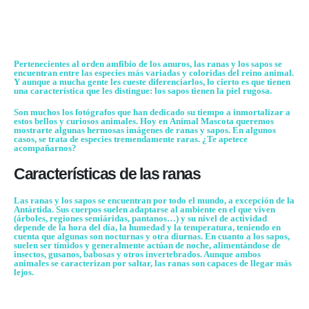
Pertenecientes al orden amfibio de los
anuros
, las ranas y los sapos se
encuentran entre las especies más variadas y coloridas del reino animal.
Y aunque a mucha gente les cueste diferenciarlos, lo cierto es que tienen
una característica que les distingue: los sapos tienen la piel rugosa.
Son muchos los fotógrafos que han dedicado su tiempo a inmortalizar a
estos bellos y curiosos animales. Hoy en
Animal Mascota
queremos
mostrarte algunas hermosas imágenes de ranas y sapos. En algunos
casos, se trata de especies tremendamente raras. ¿Te apetece
acompañarnos?
Características de las ranas
Las ranas y los sapos se encuentran por todo el mundo, a excepción de la
Antártida. Sus cuerpos suelen adaptarse al ambiente en el que viven
(árboles, regiones semiáridas, pantanos…) y su nivel de actividad
depende de la hora del día, la humedad y la temperatura, teniendo en
cuenta que algunas son nocturnas y otra diurnas. En cuanto a los sapos,
suelen ser tímidos y generalmente actúan de
noche
, alimentándose de
insectos, gusanos, babosas y otros invertebrados. Aunque ambos
animales se caracterizan por saltar, las ranas son capaces de llegar más
lejos.