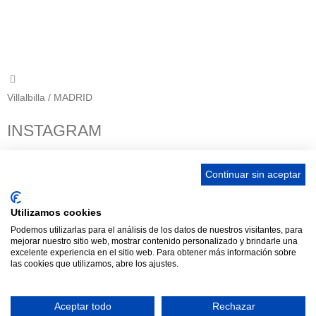
656 903 860
info@ascan.com.es
Villalbilla / MADRID
INSTAGRAM
Continuar sin aceptar
ENLACES
Utilizamos cookies
Podemos utilizarlas para el análisis de los datos de nuestros visitantes, para
Contacta
mejorar nuestro sitio web, mostrar contenido personalizado y brindarle una
Adopta un perro
excelente experiencia en el sitio web. Para obtener más información sobre
las cookies que utilizamos, abre los ajustes.
Política de Privacidad
Aviso Legal
Aceptar todo
Rechazar