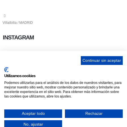
info@ascan.com.es
Villalbilla / MADRID
INSTAGRAM
Continuar sin aceptar
ENLACES
Utilizamos cookies
Podemos utilizarlas para el análisis de los datos de nuestros visitantes, para
Contacta
mejorar nuestro sitio web, mostrar contenido personalizado y brindarle una
Adopta un perro
excelente experiencia en el sitio web. Para obtener más información sobre
las cookies que utilizamos, abre los ajustes.
Política de Privacidad
Aviso Legal
Aceptar todo
Rechazar
ASCAN. © 2022. Todos los derechos reservados. Desarrollado como donación
No, ajustar
por
Igor André Guerra.