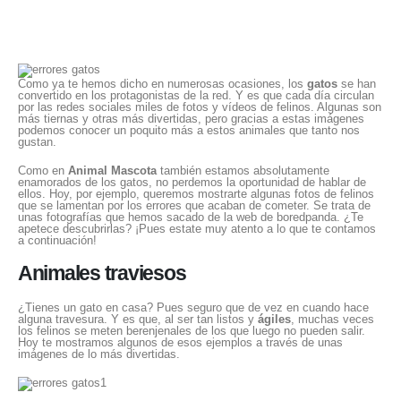
Como ya te hemos dicho en numerosas ocasiones, los
gatos
se han
convertido en los protagonistas de la red. Y es que cada día circulan
por las redes sociales miles de fotos y vídeos de felinos. Algunas son
más tiernas y otras más divertidas, pero gracias a estas imágenes
podemos conocer un poquito más a estos animales que tanto nos
gustan.
Como en
Animal Mascota
también estamos absolutamente
enamorados de los gatos, no perdemos la oportunidad de hablar de
ellos. Hoy, por ejemplo, queremos mostrarte algunas fotos de felinos
que se lamentan por los errores que acaban de cometer. Se trata de
unas fotografías que hemos sacado de la web de boredpanda. ¿Te
apetece descubrirlas? ¡Pues estate muy atento a lo que te contamos
a continuación!
Animales traviesos
¿Tienes un gato en casa? Pues seguro que de vez en cuando hace
alguna travesura. Y es que, al ser tan listos y
ágiles
, muchas veces
los felinos se meten berenjenales de los que luego no pueden salir.
Hoy te mostramos algunos de esos ejemplos a través de unas
imágenes de lo más divertidas.