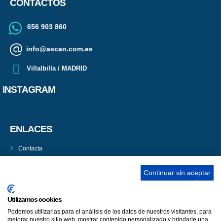
CONTACTOS
656 903 860
info@ascan.com.es
Villalbilla / MADRID
INSTAGRAM
ENLACES
Contacta
Adopta un perro
Continuar sin aceptar
Política de Privacidad
Aviso Legal
Utilizamos cookies
Podemos utilizarlas para el análisis de los datos de nuestros visitantes, para
mejorar nuestro sitio web, mostrar contenido personalizado y brindarle una