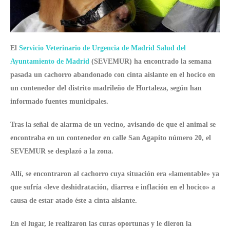
El
Servicio Veterinario de Urgencia de Madrid Salud del
Ayuntamiento de Madrid
(SEVEMUR) ha encontrado la semana
pasada un cachorro abandonado con
cinta aislante en el hocico
en
un contenedor del distrito madrileño de Hortaleza, según han
informado fuentes municipales.
Tras la señal de
alarma de un vecino,
avisando de que el animal se
encontraba en un contenedor en calle San Agapito número 20, el
SEVEMUR se desplazó a la zona.
Allí, se encontraron al cachorro
cuya situación era «lamentable»
ya
que sufría «leve deshidratación, diarrea e inflación en el hocico» a
causa de estar atado éste a cinta aislante.
En el lugar, le realizaron las
curas oportunas
y le dieron la