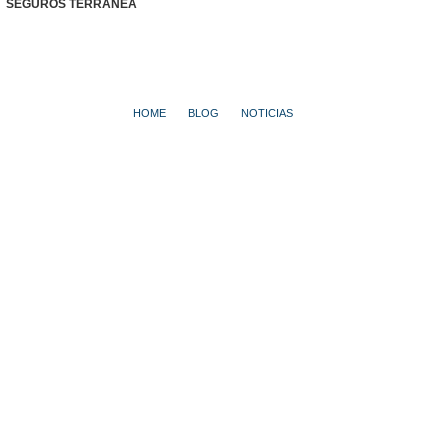
SEGUROS TERRANEA
HOME
BLOG
NOTICIAS
HALLAN UN CACHORRO AMORDAZADO CON CINTA AISLANTE EN UN
CONTENEDOR DE BASURA
Hallan un cachorro
amordazado con cinta
aislante en un
contenedor de basura