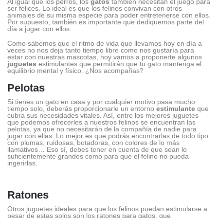
Al igual que los perros, los
gatos
también necesitan el juego para
ser felices. Lo ideal es que los felinos convivan con otros
animales de su misma especie para poder entretenerse con ellos.
Por supuesto, también es importante que dediquemos parte del
día a jugar con ellos.
Como sabemos que el ritmo de vida que llevamos hoy en día a
veces no nos deja tanto tiempo libre como nos gustaría para
estar con nuestras mascotas, hoy vamos a proponerte algunos
juguetes
estimulantes que permitirán que tu gato mantenga el
equilibrio mental y físico. ¿Nos acompañas?
Pelotas
Si tienes un gato en casa y por cualquier motivo pasa mucho
tiempo solo, deberás proporcionarle un entorno
estimulante
que
cubra sus necesidades vitales. Así, entre los mejores juguetes
que podemos ofrecerles a nuestros felinos se encuentran las
pelotas, ya que no necesitarán de la compañía de nadie para
jugar con ellas. Lo mejor es que podrás encontrarlas de todo tipo:
con plumas, ruidosas, botadoras, con colores de lo más
llamativos… Eso sí, debes tener en cuenta de que sean lo
suficientemente grandes como para que el felino no pueda
ingerirlas.
Ratones
Otros juguetes ideales para que los felinos puedan estimularse a
pesar de estas solos son los ratones para gatos, que