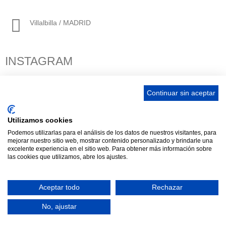
Villalbilla / MADRID
INSTAGRAM
Continuar sin aceptar
ENLACES
Utilizamos cookies
Podemos utilizarlas para el análisis de los datos de nuestros visitantes, para
Contacta
mejorar nuestro sitio web, mostrar contenido personalizado y brindarle una
Adopta un perro
excelente experiencia en el sitio web. Para obtener más información sobre
las cookies que utilizamos, abre los ajustes.
Política de Privacidad
Aviso Legal
Aceptar todo
Rechazar
ASCAN. © 2022. Todos los derechos reservados. Desarrollado
No, ajustar
como donación por
Igor André Guerra.