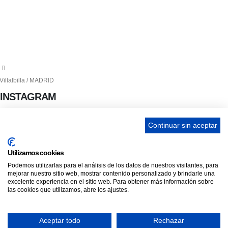
656 903 860
info@ascan.com.es
Villalbilla / MADRID
INSTAGRAM
Continuar sin aceptar
ENLACES
Utilizamos cookies
Podemos utilizarlas para el análisis de los datos de nuestros visitantes, para
Contacta
mejorar nuestro sitio web, mostrar contenido personalizado y brindarle una
excelente experiencia en el sitio web. Para obtener más información sobre
Adopta un perro
las cookies que utilizamos, abre los ajustes.
Política de Privacidad
Aviso Legal
Aceptar todo
Rechazar