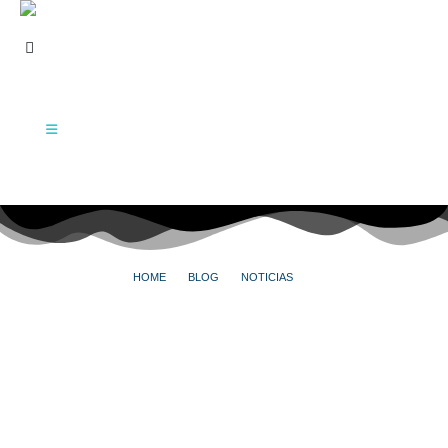
HOME
BLOG
NOTICIAS
LA ENTRAÑABLE AMISTAD ENTRE UN PERRO Y UNA RATA
La entrañable amistad
entre un perro y una
rata