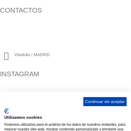
CONTACTOS
656 903 860
info@ascan.com.es
Villalbilla / MADRID
INSTAGRAM
ENLACES
Continuar sin aceptar
Contacta
Utilizamos cookies
Adopta un perro
Podemos utilizarlas para el análisis de los datos de nuestros visitantes, para
mejorar nuestro sitio web, mostrar contenido personalizado y brindarle una
Política de Privacidad