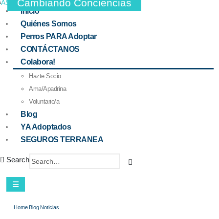
Cambiando Conciencias
Inicio
Quiénes Somos
Perros PARA Adoptar
CONTÁCTANOS
Colabora!
Hazte Socio
Ama/Apadrina
Voluntario/a
Blog
YA Adoptados
SEGUROS TERRANEA
Search
Home
Blog
Noticias
La Flor de Pascua o Flor de Navidad es tóxica para los gatos