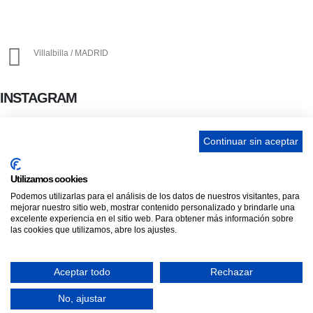
info@ascan.com.es
Villalbilla / MADRID
INSTAGRAM
Continuar sin aceptar
ENLACES
Utilizamos cookies
Contacta
Podemos utilizarlas para el análisis de los datos de nuestros visitantes, para
mejorar nuestro sitio web, mostrar contenido personalizado y brindarle una
Adopta un perro
excelente experiencia en el sitio web. Para obtener más información sobre
Política de Privacidad
las cookies que utilizamos, abre los ajustes.
Aviso Legal
Aceptar todo
Rechazar
ASCAN. © 2022. Todos los derechos reservados. Desarrollado como donación
No, ajustar
por
Igor André Guerra.