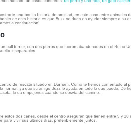
hemos hablado de casos concretos:
un perro y una rata
,
un gato callejer
ostrarte una bonita historia de amistad, en este caso entre animales 
bonito de esta historia es que Buzz no duda en ayudar siempre a su 
tamos a continuación!
do
z, un bull terrier, son dos perros que fueron abandonados en el Reino 
vuelto inseparables.
 centro de rescate situado en Durham. Como te hemos comentado al prin
da normal, ya que su amigo Buzz le ayuda en todo lo que puede. De hec
 caseta, le da empujones cuando se desvía del camino…
 estos dos canes, desde el centro aseguran que tienen entre 9 y 10
para vivir sus últimos días, preferiblemente juntos.