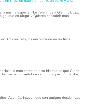
o y un lince
,
un gato y un perro
,
un burro y una
de la misma especie. Nos referimos a Glenn y Buzz,
amigo, que es
ciego
. ¿Quieres descubrir más
Unido. En concreto, los encontraron en un
túnel
cipio, lo más tierno de esta historia es que Glenn
ho, se ha convertido en su propio perro guía. Así,
 años. Además, intuyen que son
amigos
desde hace