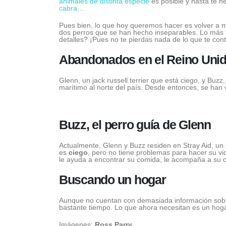
animales de distinta especie
es posible y hasta te 
cabra
…
Pues bien, lo que hoy queremos hacer es volver a m
dos perros que se han hecho inseparables. Lo más 
detalles? ¡Pues no te pierdas nada de lo que te con
Abandonados en el Reino Uni
Glenn, un jack russell terrier que está ciego, y Buz
marítimo al norte del país. Desde entonces, se han 
Buzz, el perro guía de Glenn
Actualmente, Glenn y Buzz residen en Stray Aid, un
es
ciego
, pero no tiene problemas para hacer su vi
le ayuda a encontrar su comida, le acompaña a su
Buscando un hogar
Aunque no cuentan con demasiada información sobre
bastante tiempo. Lo que ahora necesitan es un hogar 
Imágenes:
Ross Parry