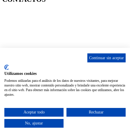
656 903 860
info@ascan.com.es
Villalbilla / MADRID
Continuar sin aceptar
INSTAGRAM
Utilizamos cookies
Podemos utilizarlas para el análisis de los datos de nuestros visitantes, para mejorar
nuestro sitio web, mostrar contenido personalizado y brindarle una excelente experiencia
ENLACES
en el sitio web. Para obtener más información sobre las cookies que utilizamos, abre los
ajustes.
Contacta
Adopta un perro
Política de Privacidad
Aceptar todo
Rechazar
Aviso Legal
No, ajustar
ASCAN. © 2022. Todos los derechos reservados. Desarrollado