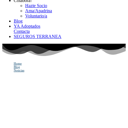
Colabora!
Hazte Socio
Ama/Apadrina
Voluntario/a
Blog
YA Adoptados
Contacta
SEGUROS TERRANEA
Home
Blog
Noticias
Las 25 razas de perros que mejor protegen tu hogar
Las 25 razas de perros
que mejor protegen tu
hogar