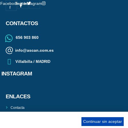
Facebook-
Twitter
Instagram
f
CONTACTOS
656 903 860
info@ascan.com.es
Villalbilla / MADRID
INSTAGRAM
ENLACES
Contacta
Adopta un perro
Continuar sin aceptar
Política de Privacidad