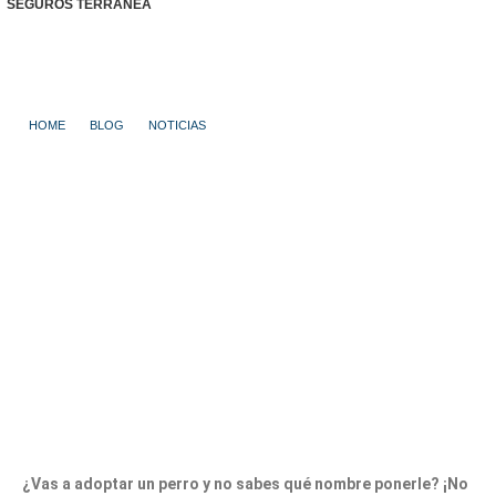
SEGUROS TERRANEA
HOME
BLOG
NOTICIAS
LOS MEJORES NOMBRES PARA PERROS
Los mejores nombres
para perros
¿Vas a adoptar un perro y no sabes qué nombre ponerle? ¡No