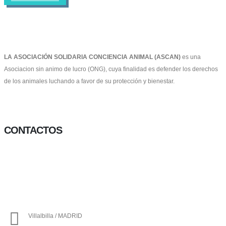
LA ASOCIACIÓN SOLIDARIA CONCIENCIA ANIMAL (ASCAN)
es una
Asociacion sin animo de lucro (ONG), cuya finalidad es defender los derechos
de los animales luchando a favor de su protección y bienestar.
Facebook-f
Twitter
Instagram
CONTACTOS
656 903 860
info@ascan.com.es
Villalbilla / MADRID