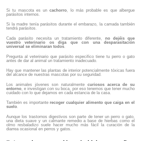
Si tu mascota es un
cachorro
, lo más probable es que albergue
parásitos internos.
Si la madre tenía parásitos durante el embarazo, la camada también
tendrá parásitos.
Cada parásito necesita un tratamiento diferente,
no dejéis que
vuestro veterinario os diga que con una desparasitación
universal se eliminaran todos
.
Pregunta al veterinario que parásito especifico tiene tu perro o gato
antes de dar al animal un tratamiento inadecuado.
Hay que mantener las plantas de interior potencialmente tóxicas fuera
del alcance de nuestras mascotas por su seguridad.
Los animales jóvenes son naturalmente
curiosos acerca de su
entorno
, e investigan con su boca, por eso tenemos que tener mucho
cuidado con lo que dejamos en cada estancia de la casa.
También es importante
recoger cualquier alimento que caiga en el
suelo
.
Aunque los trastornos digestivos son parte de tener un perro o gato,
una dieta suave y un calmante remedio a base de hierbas como el
olmo resbaladizo suele hacer mucho más fácil la curación de la
diarrea ocasional en perros y gatos.