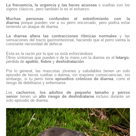
La frecuencia, la urgencia y las heces acuosas
o sueltas son los
signos clásicos, pero también lo es el esfuerzo.
Muchas personas confunden el estreñimiento con la
diarrea
porque pueden ver a su perro encorvado, pero podría estar
teniendo un ataque de diarrea.
La diarrea altera las contracciones rítmicas normales
y las
sensaciones del tracto gastrointestinal, haciendo que el perro sienta la
constante necesidad de defecar.
Esta es la razón por la que se está esforzándose.
Otros síntomas que pueden ir de la mano con la diarrea es el
letargo
,
pérdida de
apetito
,
fiebre
y
deshidratación
.
Por lo general, las mascotas jóvenes y saludables tienen un solo
episodio de heces sueltas o diarrea, sin mayores consecuencias, sin
embargo, si tu perro tiene
episodios crónicos de diarrea
, corre el
riesgo de debilitarse y enfermarse.
Los
cachorros
,
los adultos de pequeño tamaño y perros
senior
tienen un
alto riesgo de deshidratarse
incluso durante un
solo episodio de diarrea.