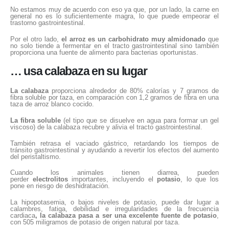
No estamos muy de acuerdo con eso ya que, por un lado, la carne en
general no es lo suficientemente magra, lo que puede empeorar el
trastorno gastrointestinal.
Por el otro lado,
el arroz es un carbohidrato muy almidonado
que
no solo tiende a fermentar en el tracto gastrointestinal sino también
proporciona una fuente de alimento para bacterias oportunistas.
… usa calabaza en su lugar
La calabaza
proporciona alrededor de 80% calorías y 7 gramos de
fibra soluble por taza, en comparación con 1,2 gramos de fibra en una
taza de arroz blanco cocido.
La fibra soluble
(el tipo que se disuelve en agua para formar un gel
viscoso) de la calabaza recubre y alivia el tracto gastrointestinal.
También retrasa el vaciado gástrico, retardando los tiempos de
tránsito gastrointestinal y ayudando a revertir los efectos del aumento
del peristaltismo.
Cuando los animales tienen diarrea, pueden
perder
electrolitos
importantes, incluyendo el
potasio
, lo que los
pone en riesgo de deshidratación.
La hipopotasemia, o bajos niveles de potasio, puede dar lugar a
calambres, fatiga, debilidad e irregularidades de la frecuencia
cardiaca
, la calabaza pasa a ser una excelente fuente de potasio
,
con 505 miligramos de potasio de origen natural por taza.