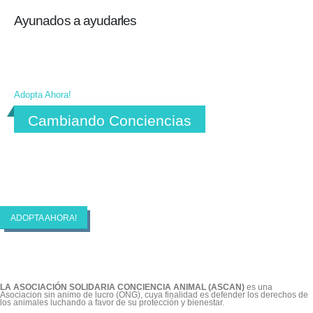
Ayunados a ayudarles
Ellos te necesitan…nosotros te lo
agradeceremos
Adopta Ahora!
Cambiando Conciencias
ASCAN | Asociación Solidaría Conciencia
Animal
ADOPTA AHORA!
LA ASOCIACIÓN SOLIDARIA CONCIENCIA ANIMAL (ASCAN)
es una
Asociacion sin animo de lucro (ONG), cuya finalidad es defender los derechos de
los animales luchando a favor de su protección y bienestar.