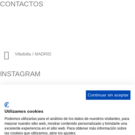
CONTACTOS
656 903 860
info@ascan.com.es
Villalbilla / MADRID
INSTAGRAM
Continuar sin aceptar
ENLACES
Utilizamos cookies
Contacta
Podemos utilizarlas para el análisis de los datos de nuestros visitantes, para
Adopta un perro
mejorar nuestro sitio web, mostrar contenido personalizado y brindarle una
excelente experiencia en el sitio web. Para obtener más información sobre
Política de Privacidad
las cookies que utilizamos, abre los ajustes.