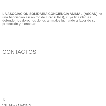
LA ASOCIACIÓN SOLIDARIA CONCIENCIA ANIMAL (ASCAN)
es
una Asociacion sin animo de lucro (ONG), cuya finalidad es
defender los derechos de los animales luchando a favor de su
protección y bienestar.
CONTACTOS
656 903 860
info@ascan.com.es
Villalbilla / MADRID