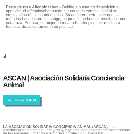
Perro de raza Affenpinscher
– Debido a buena predisposición a
aprender, el affenpinscher puede ser educado con facilidad si se
emplean las técnicas adecuadas. Su carácter fuerte hace que los
métodos basados en el castigo, no produzcan buenos resultados con
esta raza. Por eso, es mejor entrenar a tu affenpinscher mediante
técnicas de adiestramiento en positivo.
Cambiando Conciencias
ASCAN | Asociación Solidaría Conciencia
Animal
ADOPTA AHORA!
LA ASOCIACIÓN SOLIDARIA CONCIENCIA ANIMAL (ASCAN)
es una
Asociacion sin animo de lucro (ONG), cuya finalidad es defender los derechos
de los animales luchando a favor de su protección y bienestar.