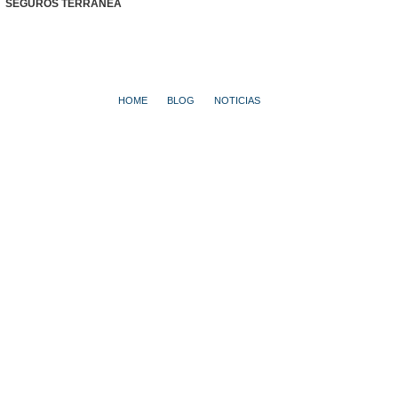
SEGUROS TERRANEA
HOME
BLOG
NOTICIAS
PERROS: ¿NOS QUIEREN DE VERDAD O SU AMOR ES INTERESADO?
Perros: ¿nos quieren de
verdad o su amor es
interesado?