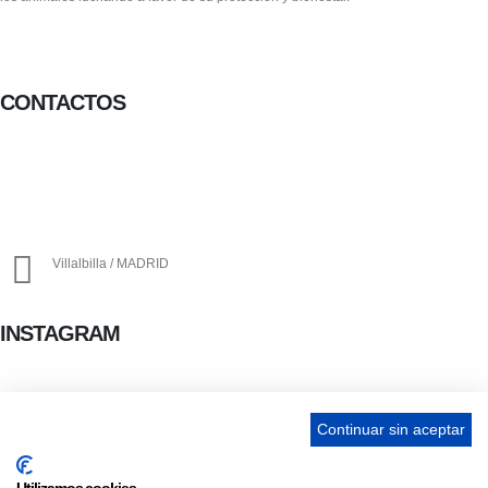
Facebook-f
Twitter
Instagram
CONTACTOS
656 903 860
info@ascan.com.es
Villalbilla / MADRID
INSTAGRAM
ENLACES
Continuar sin aceptar
Contacta