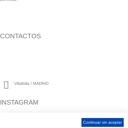
CONTACTOS
656 903 860
info@ascan.com.es
Villalbilla / MADRID
INSTAGRAM
Continuar sin aceptar