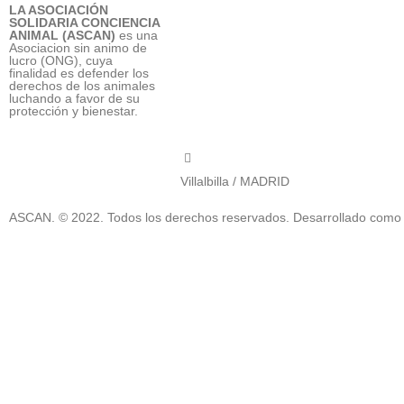
LA ASOCIACIÓN
SOLIDARIA CONCIENCIA
ANIMAL (ASCAN)
es una
Asociacion sin animo de
656 903 860
lucro (ONG), cuya
finalidad es defender los
derechos de los animales
luchando a favor de su
protección y bienestar.
info@ascan.com.es
Villalbilla / MADRID
ASCAN. © 2022. Todos los derechos reservados. Desarrollado como