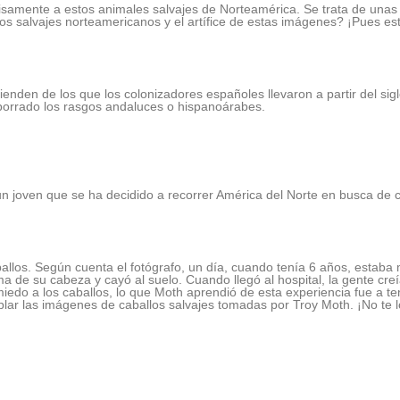
amente a estos animales salvajes de Norteamérica. Se trata de unas 
llos salvajes norteamericanos y el artífice de estas imágenes? ¡Pues e
nden de los que los colonizadores españoles llevaron a partir del sigl
borrado los rasgos andaluces o hispanoárabes.
un joven que se ha decidido a recorrer América del Norte en busca de c
llos. Según cuenta el fotógrafo, un día, cuando tenía 6 años, estaba
 de su cabeza y cayó al suelo. Cuando llegó al hospital, la gente cre
iedo a los caballos, lo que Moth aprendió de esta experiencia fue a te
lar las imágenes de caballos salvajes tomadas por Troy Moth. ¡No te l