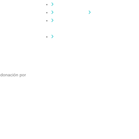
Contacta
Adopta un perro
Política de
Privacidad
Aviso Legal
 donación por
Igor André Guerra.