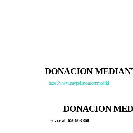
DONACION MEDIA
https://www.paypal.me/ascanmadrid
DONACION MEDIAN
envios al
656 903 860