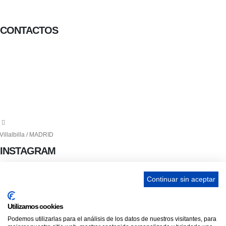
Facebook-f
Twitter
Instagram
CONTACTOS
656 903 860
info@ascan.com.es
Villalbilla / MADRID
INSTAGRAM
Continuar sin aceptar
ENLACES
Utilizamos cookies
Podemos utilizarlas para el análisis de los datos de nuestros visitantes, para
Contacta