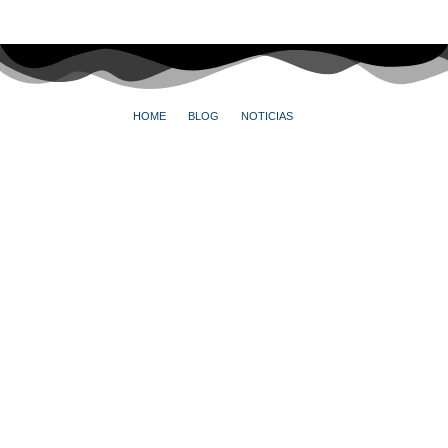
HOME
BLOG
NOTICIAS
TINDOG, EL TINDER PARA LOS PERROS Y SUS DUEÑOS
Tindog, el Tinder para
los perros y sus
dueños