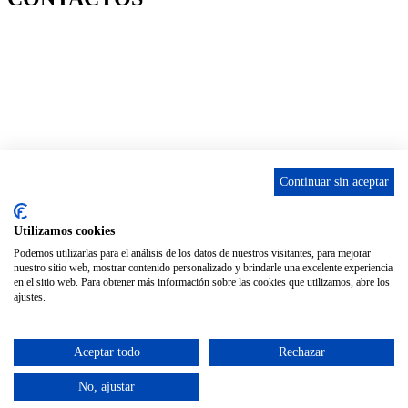
656 903 860
info@ascan.com.es
Villalbilla / MADRID
Continuar sin aceptar
INSTAGRAM
Utilizamos cookies
Podemos utilizarlas para el análisis de los datos de nuestros visitantes, para mejorar
nuestro sitio web, mostrar contenido personalizado y brindarle una excelente experiencia
ENLACES
en el sitio web. Para obtener más información sobre las cookies que utilizamos, abre los
ajustes.
Contacta
Adopta un perro
Política de Privacidad
Aceptar todo
Rechazar
Aviso Legal
No, ajustar
ASCAN. © 2022. Todos los derechos reservados. Desarrollado