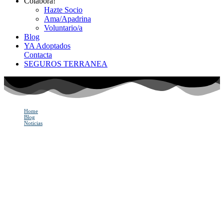
Colabora!
Hazte Socio
Ama/Apadrina
Voluntario/a
Blog
YA Adoptados
Contacta
SEGUROS TERRANEA
Home
Blog
Noticias
Todo sobre la alimentación natural del perro
Todo sobre la
alimentación natural del
perro