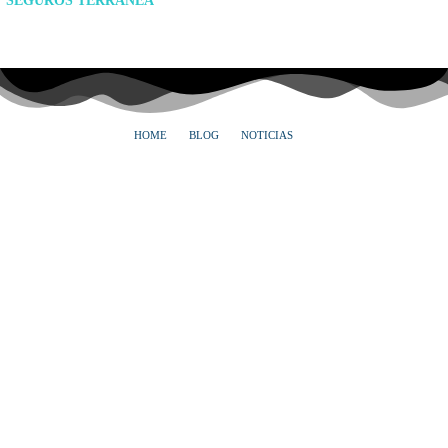
SEGUROS TERRANEA
HOME
BLOG
NOTICIAS
TRES PRODUCTOS BARATOS E INDISPENSABLES PARA CUIDAR LAS ALMOHADILLAS
DE TU PERRO EN VACACIONES
Tres productos baratos e
indispensables para cuidar las
almohadillas de tu perro en
vacaciones