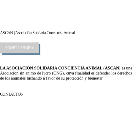
Cambiando Conciencias
ASCAN | Asociación Solidaría Conciencia Animal
ADOPTA AHORA!
LA ASOCIACIÓN SOLIDARIA CONCIENCIA ANIMAL (ASCAN)
es una
Asociacion sin animo de lucro (ONG), cuya finalidad es defender los derechos
de los animales luchando a favor de su protección y bienestar.
Facebook-f
Twitter
Instagram
CONTACTOS
656 903 860
info@ascan.com.es