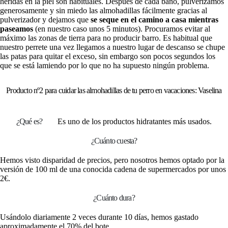
heridas en la piel son habituales. Después de cada baño, pulverizamos
generosamente y sin miedo las almohadillas fácilmente gracias al
pulverizador y dejamos que
se seque en el camino a casa mientras
paseamos
(en nuestro caso unos 5 minutos). Procuramos evitar al
máximo las zonas de tierra para no producir barro. Es habitual que
nuestro perrete una vez llegamos a nuestro lugar de descanso se chupe
las patas para quitar el exceso, sin embargo son pocos segundos los
que se está lamiendo por lo que no ha supuesto ningún problema.
Producto nº2 para cuidar las almohadillas de tu perro en vacaciones: Vaselina
¿Qué es?
Es uno de los productos hidratantes más usados.
¿Cuánto cuesta?
Hemos visto disparidad de precios, pero nosotros hemos optado por la
versión de 100 ml de una conocida cadena de supermercados por unos
2€.
¿Cuánto dura?
Usándolo diariamente 2 veces durante 10 días, hemos gastado
aproximadamente el 70% del bote.