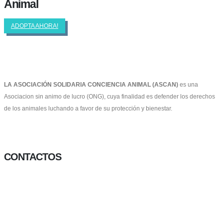
Animal
ADOPTA AHORA!
LA ASOCIACIÓN SOLIDARIA CONCIENCIA ANIMAL (ASCAN)
es una
Asociacion sin animo de lucro (ONG), cuya finalidad es defender los derechos
de los animales luchando a favor de su protección y bienestar.
Facebook-f
Twitter
Instagram
CONTACTOS
656 903 860
info@ascan.com.es