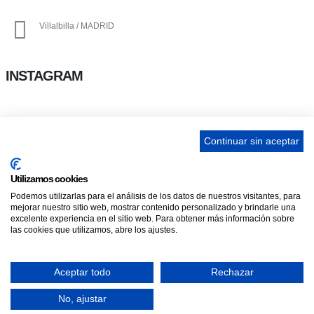
Villalbilla / MADRID
INSTAGRAM
ENLACES
Continuar sin aceptar
Contacta
Utilizamos cookies
Adopta un perro
Podemos utilizarlas para el análisis de los datos de nuestros visitantes, para
Política de Privacidad
mejorar nuestro sitio web, mostrar contenido personalizado y brindarle una
excelente experiencia en el sitio web. Para obtener más información sobre
Aviso Legal
las cookies que utilizamos, abre los ajustes.
Aceptar todo
Rechazar
ASCAN. © 2022. Todos los derechos reservados. Desarrollado como donación
por
Igor André Guerra.
No, ajustar