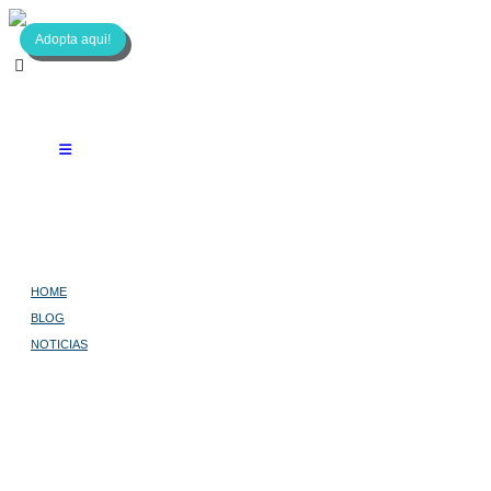
Adopta aqui!
HOME
BLOG
NOTICIAS
UN GRUPO DE PERROS SE VENGA DEL HOMBRE QUE PEGÓ A UNO DE
ELLOS
Un grupo de perros se
venga del hombre que