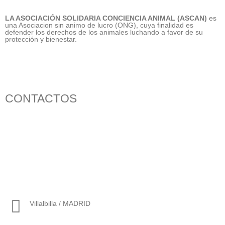
LA ASOCIACIÓN SOLIDARIA CONCIENCIA ANIMAL (ASCAN)
es
una Asociacion sin animo de lucro (ONG), cuya finalidad es
defender los derechos de los animales luchando a favor de su
protección y bienestar.
CONTACTOS
656 903 860
info@ascan.com.es
Villalbilla / MADRID