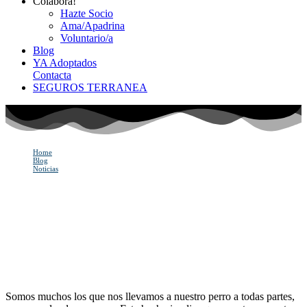
Colabora!
Hazte Socio
Ama/Apadrina
Voluntario/a
Blog
YA Adoptados
Contacta
SEGUROS TERRANEA
Home
Blog
Noticias
Viaja seguro en coche con tu perro
Viaja seguro en coche con
tu perro
Somos muchos los que nos llevamos a nuestro perro a todas partes,