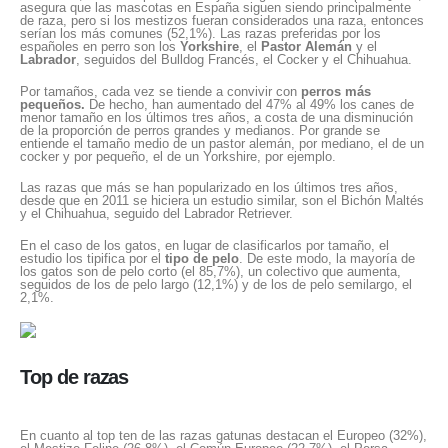
asegura que las mascotas en España siguen siendo principalmente
de raza, pero si los mestizos fueran considerados una raza, entonces
serían los más comunes (52,1%). Las razas preferidas por los
españoles en perro son los
Yorkshire
, el
Pastor Alemán
y el
Labrador
, seguidos del Bulldog Francés, el Cocker y el Chihuahua.
Por tamaños, cada vez se tiende a convivir con
perros más
pequeños.
De hecho, han aumentado del 47% al 49% los canes de
menor tamaño en los últimos tres años, a costa de una disminución
de la proporción de perros grandes y medianos. Por grande se
entiende el tamaño medio de un pastor alemán, por mediano, el de un
cocker y por pequeño, el de un Yorkshire, por ejemplo.
Las razas que más se han popularizado en los últimos tres años,
desde que en 2011 se hiciera un estudio similar, son el Bichón Maltés
y el Chihuahua, seguido del Labrador Retriever.
En el caso de los gatos, en lugar de clasificarlos por tamaño, el
estudio los tipifica por el
tipo de pelo
. De este modo, la mayoría de
los gatos son de pelo corto (el 85,7%), un colectivo que aumenta,
seguidos de los de pelo largo (12,1%) y de los de pelo semilargo, el
2,1%.
Top de razas
En cuanto al top ten de las razas gatunas destacan el Europeo (32%),