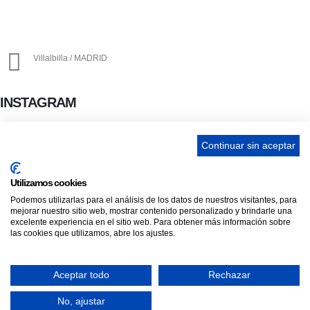
info@ascan.com.es
Villalbilla / MADRID
INSTAGRAM
Continuar sin aceptar
ENLACES
Utilizamos cookies
Contacta
Podemos utilizarlas para el análisis de los datos de nuestros visitantes, para
mejorar nuestro sitio web, mostrar contenido personalizado y brindarle una
Adopta un perro
excelente experiencia en el sitio web. Para obtener más información sobre
Política de Privacidad
las cookies que utilizamos, abre los ajustes.
Aviso Legal
Aceptar todo
Rechazar
ASCAN. © 2022. Todos los derechos reservados. Desarrollado como donación
No, ajustar
por
Igor André Guerra.