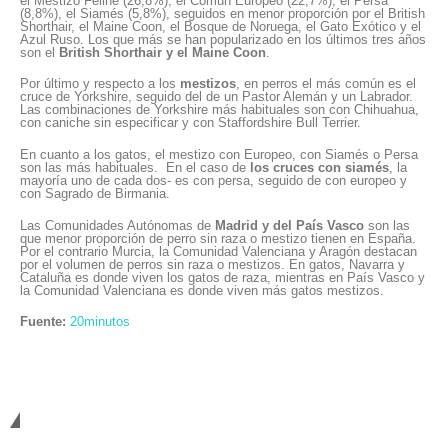
el Mestizo Feline (26,8%), el Común Europeo (22,7%), el Persa
(8,8%), el Siamés (5,8%), seguidos en menor proporción por el British
Shorthair, el Maine Coon, el Bosque de Noruega, el Gato Exótico y el
Azul Ruso. Los que más se han popularizado en los últimos tres años
son el
British Shorthair y el Maine Coon
.
Por último y respecto a los
mestizos
, en perros el más común es el
cruce de Yorkshire, seguido del de un Pastor Alemán y un Labrador.
Las combinaciones de Yorkshire más habituales son con Chihuahua,
con caniche sin especificar y con Staffordshire Bull Terrier.
En cuanto a los gatos, el mestizo con Europeo, con Siamés o Persa
son las más habituales. En el caso de
los cruces con siamés
, la
mayoría uno de cada dos- es con persa, seguido de con europeo y
con Sagrado de Birmania.
Las Comunidades Autónomas de
Madrid y del País Vasco
son las
que menor proporción de perro sin raza o mestizo tienen en España.
Por el contrario Murcia, la Comunidad Valenciana y Aragón destacan
por el volumen de perros sin raza o mestizos. En gatos, Navarra y
Cataluña es donde viven los gatos de raza, mientras en País Vasco y
la Comunidad Valenciana es donde viven más gatos mestizos.
Fuente:
20minutos
Cambiando Conciencias