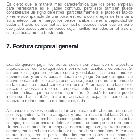
Es cierto que la manera más característica que los perro emplean
para refrescarse es el jadeo continuo, pero esto también puede
considerarse un signo de estrés, particularmente si el jadeo es rápido
y viene acompañado de una boca estrecha con arrugas de tensión a
su alrededor. Sin embargo, los perros también tiene la capacidad de
sudar a través de sus patas; De hecho, puedes notar que un perro
que jadea excesivamente puede dejar huellas húmedas en el piso si
está particularmente trastornado.
7. Postura corporal general
Cuando quieren jugar, los perros suelen comenzar con una postura
arqueada, así como exagerados movimientos faciales y corporales. Si
un perro es juguetón, estará suelto y ondulado, haciendo muchos
movimientos y breves pausas durante el juego. Si parece rígido, se
mueve lentamente, o se aleja poco a poco, podría no estar interesado
en la interacción social con ese otro perro. Mirar hacia otro lado, oler,
rascarse, acostarse u otros comportamientos de evitación también
pueden indicar que no quiere jugar más. Si está temeroso puede
inclinarse hacia atrás, temblar, agacharse, bajar el cuerpo o la
cabeza, o rodar sobre su costado o espalda.
A menudo, sus ojos puedes estar completamente abiertos, con unas
pupilas grandes, la frente arrugada, y una cola baja o doblada. Si está
extremadamente temible, puede quedarse muy quieto o intentar
escapar, o incluso orinar o defecar cuando se acerque ese otro perro.
Un perro que muestra un lenguaje corporal agresivo, se verá grande,
de pie y con la cabeza elevada por encima de sus hombros. El cuerpo
estará tenso, con el peso sobre las cuatro patas o inclinándose
ligeramente hacia adelante. Asimismo, podría tener el hocico