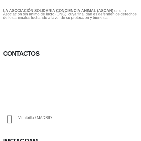
LA ASOCIACIÓN SOLIDARIA CONCIENCIA ANIMAL (ASCAN)
es una
Asociacion sin animo de lucro (ONG), cuya finalidad es defender los derechos
de los animales luchando a favor de su protección y bienestar.
CONTACTOS
656 903 860
info@ascan.com.es
Villalbilla / MADRID
INSTAGRAM