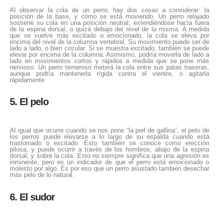
Al observar la cola de un perro, hay dos cosas a considerar: la
posición de la base, y cómo se está moviendo. Un perro relajado
sostiene su cola en una posición neutral, extendiéndose hacia fuera
de la espina dorsal, o quizá debajo del nivel de la misma. A medida
que se vuelve más excitado o emocionado, la cola se eleva por
encima del nivel de la columna vertebral. Su movimiento puede ser de
lado a lado, o bien circular. Si se muestra excitado, también se puede
elevar por encima de la columna. Asimismo, podría moverla de lado a
lado en movimientos cortos y rápidos a medida que se pone más
nervioso. Un perro temeroso meterá la cola entre sus patas traseras,
aunque podría mantenerla rígida contra el vientre, o agitarla
rápidamente.
5. El pelo
Al igual que ocurre cuando se nos pone “la piel de gallina”, el pelo de
los perros puede elevarse a lo largo de su espalda cuando está
trastornado o excitado. Esto también se conoce como erección
pilosa, y puede ocurrir a través de los hombros, abajo de la espina
dorsal, y sobre la cola. Esto no siempre significa que una agresión es
inminente, pero es un indicador de que el perro está emocionado o
molesto por algo. Es por eso que un perro asustado también desechar
más pelo de lo natural.
6. El sudor