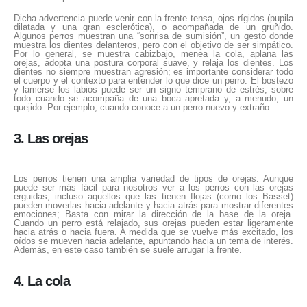
Dicha advertencia puede venir con la frente tensa, ojos rígidos (pupila
dilatada y una gran esclerótica), o acompañada de un gruñido.
Algunos perros muestran una “sonrisa de sumisión”, un gesto donde
muestra los dientes delanteros, pero con el objetivo de ser simpático.
Por lo general, se muestra cabizbajo, menea la cola, aplana las
orejas, adopta una postura corporal suave, y relaja los dientes. Los
dientes no siempre muestran agresión; es importante considerar todo
el cuerpo y el contexto para entender lo que dice un perro. El bostezo
y lamerse los labios puede ser un signo temprano de estrés, sobre
todo cuando se acompaña de una boca apretada y, a menudo, un
quejido. Por ejemplo, cuando conoce a un perro nuevo y extraño.
3. Las orejas
Los perros tienen una amplia variedad de tipos de orejas. Aunque
puede ser más fácil para nosotros ver a los perros con las orejas
erguidas, incluso aquellos que las tienen flojas (como los Basset)
pueden moverlas hacia adelante y hacia atrás para mostrar diferentes
emociones; Basta con mirar la dirección de la base de la oreja.
Cuando un perro está relajado, sus orejas pueden estar ligeramente
hacia atrás o hacia fuera. A medida que se vuelve más excitado, los
oídos se mueven hacia adelante, apuntando hacia un tema de interés.
Además, en este caso también se suele arrugar la frente.
4. La cola