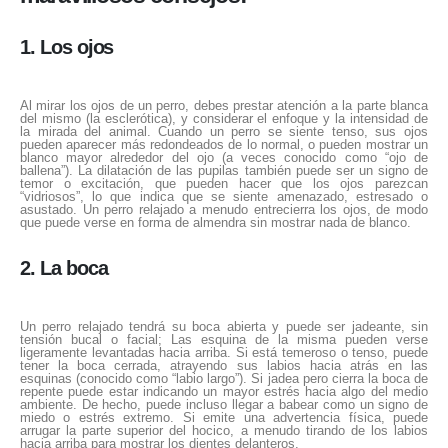
1. Los ojos
Al mirar los ojos de un perro, debes prestar atención a la parte blanca
del mismo (la esclerótica), y considerar el enfoque y la intensidad de
la mirada del animal. Cuando un perro se siente tenso, sus ojos
pueden aparecer más redondeados de lo normal, o pueden mostrar un
blanco mayor alrededor del ojo (a veces conocido como “ojo de
ballena”). La dilatación de las pupilas también puede ser un signo de
temor o excitación, que pueden hacer que los ojos parezcan
“vidriosos”, lo que indica que se siente amenazado, estresado o
asustado. Un perro relajado a menudo entrecierra los ojos, de modo
que puede verse en forma de almendra sin mostrar nada de blanco.
2. La boca
Un perro relajado tendrá su boca abierta y puede ser jadeante, sin
tensión bucal o facial; Las esquina de la misma pueden verse
ligeramente levantadas hacia arriba. Si está temeroso o tenso, puede
tener la boca cerrada, atrayendo sus labios hacia atrás en las
esquinas (conocido como “labio largo”). Si jadea pero cierra la boca de
repente puede estar indicando un mayor estrés hacia algo del medio
ambiente. De hecho, puede incluso llegar a babear como un signo de
miedo o estrés extremo. Si emite una advertencia física, puede
arrugar la parte superior del hocico, a menudo tirando de los labios
hacia arriba para mostrar los dientes delanteros.