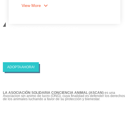
View More
Cambiando Conciencias
ASCAN | Asociación Solidaría Conciencia
Animal
ADOPTA AHORA!
LA ASOCIACIÓN SOLIDARIA CONCIENCIA ANIMAL (ASCAN)
es una
Asociacion sin animo de lucro (ONG), cuya finalidad es defender los derechos
de los animales luchando a favor de su protección y bienestar.