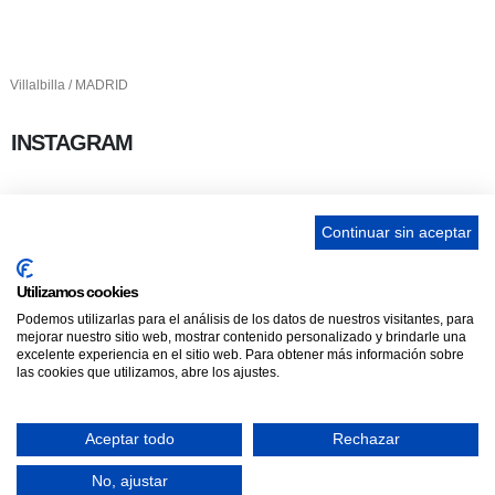
info@ascan.com.es
Villalbilla / MADRID
INSTAGRAM
Continuar sin aceptar
ENLACES
Utilizamos cookies
Podemos utilizarlas para el análisis de los datos de nuestros visitantes, para
Contacta
mejorar nuestro sitio web, mostrar contenido personalizado y brindarle una
Adopta un perro
excelente experiencia en el sitio web. Para obtener más información sobre
las cookies que utilizamos, abre los ajustes.
Política de Privacidad
Aviso Legal
Aceptar todo
Rechazar
ASCAN. © 2022. Todos los derechos reservados. Desarrollado como donación
No, ajustar
por
Igor André Guerra.