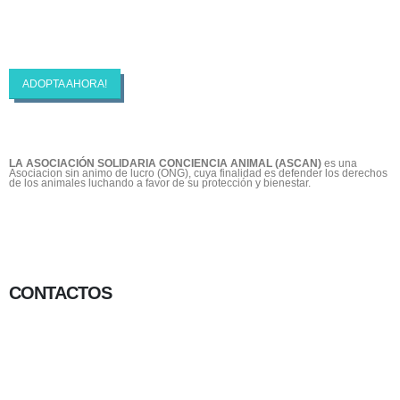
ASCAN | Asociación Solidaría Conciencia
Animal
ADOPTA AHORA!
LA ASOCIACIÓN SOLIDARIA CONCIENCIA ANIMAL (ASCAN)
es una
Asociacion sin animo de lucro (ONG), cuya finalidad es defender los derechos
de los animales luchando a favor de su protección y bienestar.
CONTACTOS
656 903 860