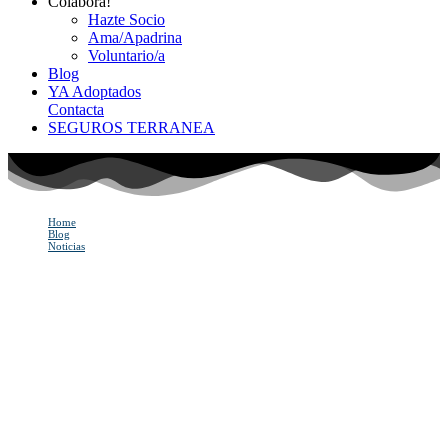
Colabora!
Hazte Socio
Ama/Apadrina
Voluntario/a
Blog
YA Adoptados
Contacta
SEGUROS TERRANEA
Home
Blog
Noticias
Cómo evitar que tu perro ladre, llore o destroce cosas cuando se queda solo
Cómo evitar que tu perro
ladre, llore o destroce
cosas cuando se queda
solo