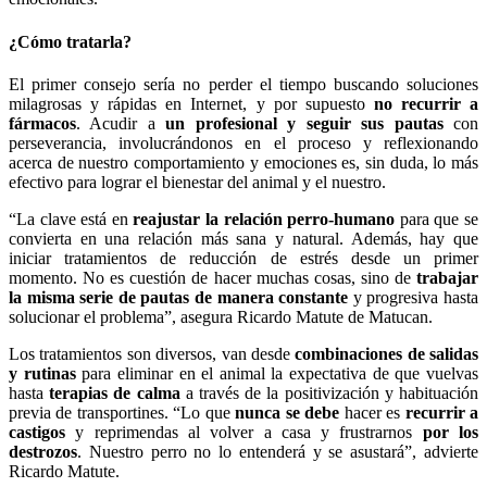
¿Cómo tratarla?
El primer consejo sería no perder el tiempo buscando soluciones
milagrosas y rápidas en Internet, y por supuesto
no recurrir a
fármacos
. Acudir a
un profesional y seguir sus pautas
con
perseverancia, involucrándonos en el proceso y reflexionando
acerca de nuestro comportamiento y emociones es, sin duda, lo más
efectivo para lograr el bienestar del animal y el nuestro.
“La clave está en
reajustar la relación perro-humano
para que se
convierta en una relación más sana y natural. Además, hay que
iniciar tratamientos de reducción de estrés desde un primer
momento. No es cuestión de hacer muchas cosas, sino de
trabajar
la misma serie de pautas de manera constante
y progresiva hasta
solucionar el problema”, asegura Ricardo Matute de Matucan.
Los tratamientos son diversos, van desde
combinaciones de salidas
y rutinas
para eliminar en el animal la expectativa de que vuelvas
hasta
terapias de calma
a través de la positivización y habituación
previa de transportines. “Lo que
nunca se debe
hacer es
recurrir a
castigos
y reprimendas al volver a casa y frustrarnos
por los
destrozos
. Nuestro perro no lo entenderá y se asustará”, advierte
Ricardo Matute.