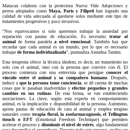
Matucan colabora con la protectora
Nueva Vida Adopciones
y
perros adoptados como
Maya, Paris y Filipeti
han logrado una
calidad de vida adecuada al quedarse solos mediante este tipo de
tratamientos progresivos y poco invasivos.
“Nos equivocamos si solo queremos trabajar la ansiedad por
separación con pautas de educación. Es necesario
tratar al
animal
de forma paralela
a nivel emocional
. También hay que
recordar que cada animal es un mundo, por lo que es necesario
trabajar
de forma individualizada
”, puntualiza Annalisa Tantini.
Esta terapeuta ofrece la técnica tándem, es decir, un tratamiento no
solo con el animal, sino con la persona que convive con él. El
proceso comienza con una entrevista que persigue
conocer el
vínculo entre el animal y su compañero humano
. Después,
induce a
que la persona tome conciencia
, se dé cuenta de muchas
cosas que le pasaban inadvertidas y
efectúe pequeños y grandes
cambios en sus rutinas
. De esta forma, se van estableciendo
asociaciones. La clave, según esta experta en comportamiento
animal, es la implicación y disponibilidad de la persona. Asimismo,
aporta pautas de educación de cara al animal y emplea terapias
naturales como t
erapia floral, la zoofarmacognosis, el Tellington
ttouch o EFT
(Emotional Freedom Technique) que permiten
acelerar el proceso y
disminuir el nivel de estrés
, algo fundamental
para desarrollar el aprendizaje. Durante todo este proceso, realiza un