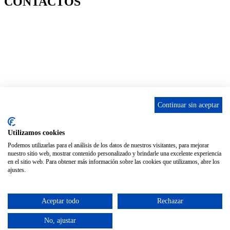
CONTACTOS
656 903 860
info@ascan.com.es
Villalbilla / MADRID
Continuar sin aceptar
INSTAGRAM
Utilizamos cookies
Podemos utilizarlas para el análisis de los datos de nuestros visitantes, para mejorar
nuestro sitio web, mostrar contenido personalizado y brindarle una excelente experiencia
ENLACES
en el sitio web. Para obtener más información sobre las cookies que utilizamos, abre los
ajustes.
Contacta
Adopta un perro
Política de Privacidad
Aceptar todo
Rechazar
Aviso Legal
No, ajustar
ASCAN. © 2022. Todos los derechos reservados. Desarrollado