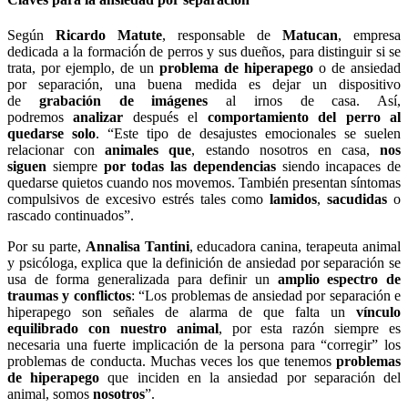
Según
Ricardo Matute
, responsable de
Matucan
, empresa
dedicada a la formació́n de perros y sus dueños, para distinguir si se
trata, por ejemplo, de un
problema de hiperapego
o de ansiedad
por separación, una buena medida es dejar un dispositivo
de
grabación de imágenes
al irnos de casa. Así,
podremos
analizar
después el
comportamiento del perro al
quedarse solo
. “Este tipo de desajustes emocionales se suelen
relacionar con
animales que
, estando nosotros en casa,
nos
siguen
siempre
por todas las dependencias
siendo incapaces de
quedarse quietos cuando nos movemos. También presentan síntomas
compulsivos de excesivo estrés tales como
lamidos
,
sacudidas
o
rascado continuados”.
Por su parte,
Annalisa Tantini
, educadora canina, terapeuta animal
y psicóloga, explica que la definición de ansiedad por separación se
usa de forma generalizada para definir un
amplio espectro de
traumas y conflictos
: “Los problemas de ansiedad por separación e
hiperapego son señales de alarma de que falta un
vínculo
equilibrado con nuestro animal
, por esta razón siempre es
necesaria una fuerte implicación de la persona para “corregir” los
problemas de conducta. Muchas veces los que tenemos
problemas
de hiperapego
que inciden en la ansiedad por separación del
animal, somos
nosotros
”.