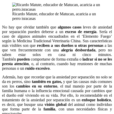
Ricardo Matute, educador de Matucan, acaricia a un
perro isracasas
No hay que olvidar también que
algunos casos
leves de ansiedad
por separación pueden deberse a un
exceso de energía
. Sería el
caso de algunos animales encuadrados en el ‘Elemento Fuego’
según la Medicina Tradicional Veterinaria China. Sus características
más visibles son que
reciben a sus dueños u otras personas
a las
que ven frecuentemente con una
alegría desbordada
, pero no
saben estar solos en casa ni cinco minutos.
También
pueden
comportarse de forma extraña o
ladrar si no se les
presta atención
, o, al contrario, cuando hay reuniones de muchas
personas o un
ruido excesivo
.
Además, hay que recordar que la ansiedad por separación no solo se
da en perros, sino
también en gatos,
y que las causas más comunes
son los
cambios en su entorno
, el mal manejo por parte de la
familia humana o la influencia emocional causada por cambios que
el dueño esté viviendo en su vida. Por ello, lo recomendable en el
tratamiento de la ansiedad por separación es un
enfoque holístico
,
es decir, que busque una
visión global
del animal como individuo
que forma parte de la
familia
, con unas necesidades físicas y
emocionales.