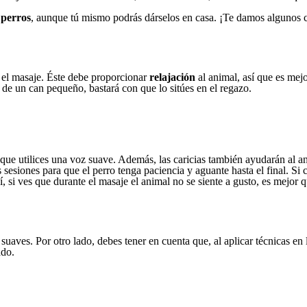
s
perros
, aunque tú mismo podrás dárselos en casa. ¡Te damos algunos c
r el masaje. Éste debe proporcionar
relajación
al animal, así que es mej
ta de un can pequeño, bastará con que lo sitúes en el regazo.
e que utilices una voz suave. Además, las caricias también ayudarán al 
s sesiones para que el perro tenga paciencia y aguante hasta el final. S
, si ves que durante el masaje el animal no se siente a gusto, es mejor
suaves. Por otro lado, debes tener en cuenta que, al aplicar técnicas en
ado.