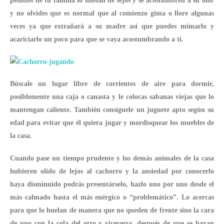
peludos de tu familia lo huelan de lejos y se acostumbren a su olor
y no olvides que es normal que al comienzo gima o llore algunas
veces ya que extrañará a su madre así que puedes mimarlo y
acariciarlo un poco para que se vaya acostumbrando a ti.
Búscale un lugar libre de corrientes de aire para dormir,
posiblemente una caja o canasta y le colocas sabanas viejas que lo
mantengan caliente. También consíguele un juguete apto según su
edad para evitar que él quiera jugar y mordisquear los muebles de
la casa.
Cuando pase un tiempo prudente y los demás animales de la casa
hubieren olido de lejos al cachorro y la ansiedad por conocerlo
haya disminuido podrás presentárselo, hazlo uno por uno desde el
más calmado hasta el más enérgico o “problemático”. Lo acercas
para que lo huelan de manera que no queden de frente sino la cara
de uno con la cola del otro y viceversa, después de que se hayan